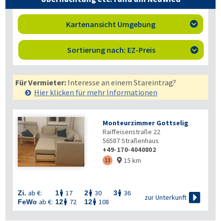
Kartenansicht Umgebung

Sortierung nach: EZ-Preis

Für Vermieter:
Interesse an einem Stareintrag?
Hier klicken für mehr
Informationen
Monteurzimmer Gottselig
Raiffeisenstraße 22
56587
Straßenhaus
+49-170-4040802
15 km
13

ab €:
17
30
36
Zi.
1
2
3




zur Unterkunft
ab €:
72
108
FeWo
12
12

