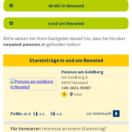
direkt in Neuwied

rund um Neuwied

Bitte weisen Sie Ihren Gastgeber darauf hin, dass Sie ihn über
neuwied-pension
.de
gefunden haben!
Stareinträge in und um Neuwied
Pension am Goldberg
Am Goldberg 8
56567
Neuwied
+49-2631-55987
6 km
6


zur Unterkunft
ab €:
a.A.
a.A.
FeWo
1
3


Für Vermieter:
Interesse an einem Stareintrag?