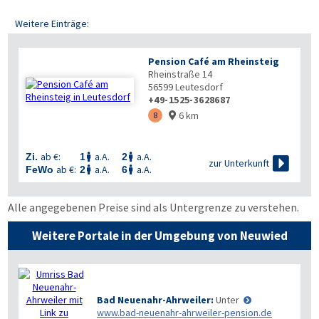
Weitere Einträge:
Pension Café am Rheinsteig
Rheinstraße 14
56599
Leutesdorf
+49-1525-3628687
6 km
8

ab €:
a.A.
a.A.
Zi.
1
2



zur Unterkunft
ab €:
a.A.
a.A.
FeWo
2
6


Alle angegebenen Preise sind als Untergrenze zu verstehen.
Weitere Portale in der Umgebung von Neuwied
Bad Neuenahr-Ahrweiler:
Unter
www.bad-neuenahr-ahrweiler-pension.de