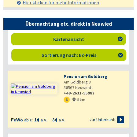
Hier klicken für mehr
Informationen
Übernachtung etc. direkt in Neuwied
Kartenansicht

Sortierung nach: EZ-Preis

Pension am Goldberg
Am Goldberg 8
56567
Neuwied
+49-2631-55987
6 km
6


zur Unterkunft
ab €:
a.A.
a.A.
FeWo
1
3

