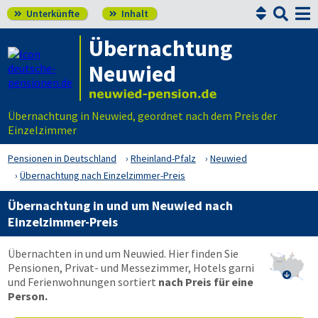


Unterkünfte
Inhalt


Übernachtung
Neuwied
Übernachtung in Neuwied, geordnet nach dem Preis der
Einzelzimmer
Pensionen in Deutschland
Rheinland-Pfalz
Neuwied
Übernachtung nach Einzelzimmer-Preis
Übernachtung in und um Neuwied nach
Einzelzimmer-Preis
Übernachten in und um Neuwied. Hier finden Sie
Pensionen, Privat- und Messezimmer, Hotels garni

und Ferienwohnungen sortiert
nach Preis für eine
Person.